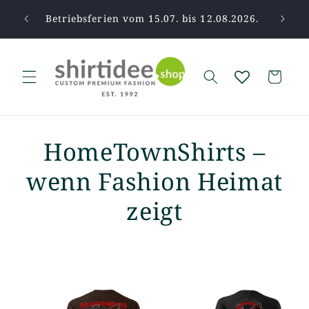
Direkt
zum
pause.
Betriebsferien vom 15.07. bis 12.08.2026.
Vi
Inhalt
Warenkorb
HomeTownShirts –
wenn Fashion Heimat
zeigt