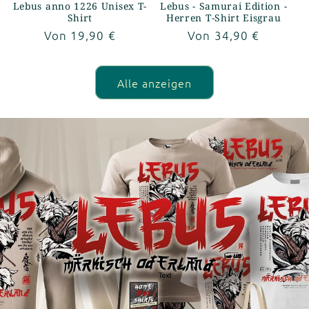
Lebus anno 1226 Unisex T-
Lebus - Samurai Edition -
Shirt
Herren T-Shirt Eisgrau
Normaler
Von 19,90 €
Normaler
Von 34,90 €
Preis
Preis
Alle anzeigen