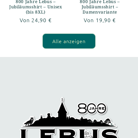
800 Jahre Lebus –
800 Jahre Lebus –
Jubiläumsshirt – Unisex
Jubiläumsshirt –
(bis 8XL)
Damenvariante
Normaler
Von 24,90 €
Normaler
Von 19,90 €
Preis
Preis
Alle anzeigen