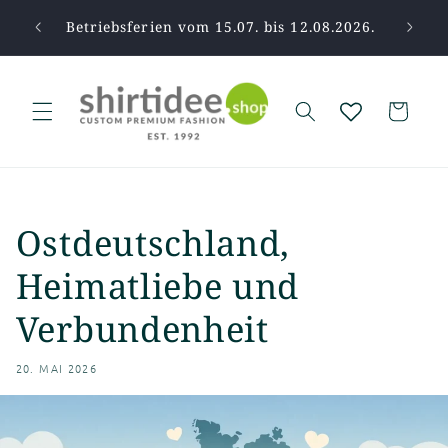
Direkt
zum
pause.
Betriebsferien vom 15.07. bis 12.08.2026.
Vi
Inhalt
Warenkorb
Ostdeutschland,
Heimatliebe und
Verbundenheit
20. MAI 2026