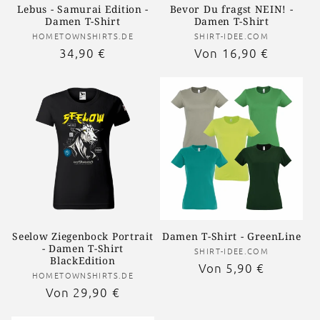
Lebus - Samurai Edition -
Bevor Du fragst NEIN! -
Damen T-Shirt
Damen T-Shirt
Anbieter:
Anbieter:
HOMETOWNSHIRTS.DE
SHIRT-IDEE.COM
Normaler
34,90 €
Normaler
Von 16,90 €
Preis
Preis
Seelow Ziegenbock Portrait
Damen T-Shirt - GreenLine
- Damen T-Shirt
Anbieter:
SHIRT-IDEE.COM
BlackEdition
Normaler
Von 5,90 €
Anbieter:
HOMETOWNSHIRTS.DE
Preis
Normaler
Von 29,90 €
Preis