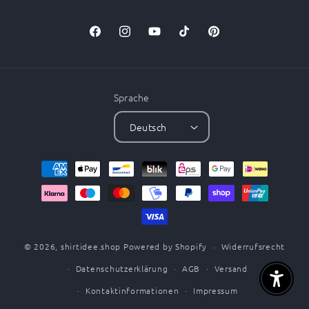
Facebook
Instagram
YouTube
TikTok
Pinterest
Sprache
Deutsch
Zahlungsmethoden
© 2026,
shirtidee.shop
Powered by Shopify
Widerrufsrecht
Datenschutzerklärung
AGB
Versand
Aktivier
Kontaktinformationen
Impressum