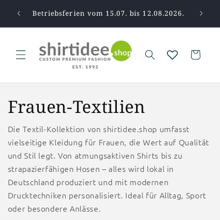
Direkt
zum
pause.
Betriebsferien vom 15.07. bis 12.08.2026.
Vi
Inhalt
Warenkorb
Frauen-Textilien
Die Textil-Kollektion von shirtidee.shop umfasst
vielseitige Kleidung für Frauen, die Wert auf Qualität
und Stil legt. Von atmungsaktiven Shirts bis zu
strapazierfähigen Hosen – alles wird lokal in
Deutschland produziert und mit modernen
Drucktechniken personalisiert. Ideal für Alltag, Sport
oder besondere Anlässe.