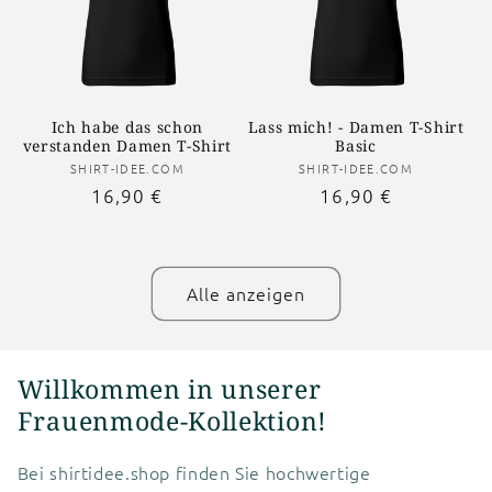
Ich habe das schon
Lass mich! - Damen T-Shirt
verstanden Damen T-Shirt
Basic
Anbieter:
Anbieter:
SHIRT-IDEE.COM
SHIRT-IDEE.COM
Normaler
16,90 €
Normaler
16,90 €
Preis
Preis
Alle anzeigen
Willkommen in unserer
Frauenmode-Kollektion!
Bei shirtidee.shop finden Sie hochwertige