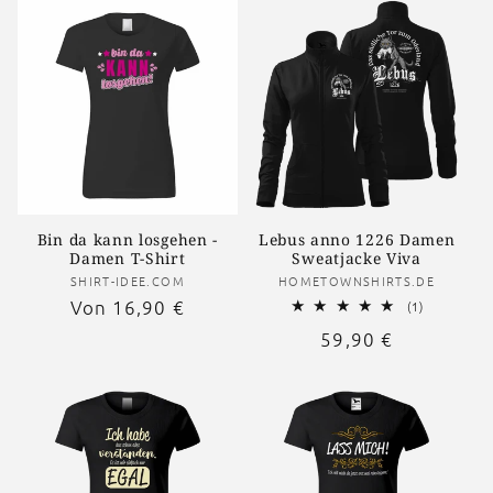
Bin da kann losgehen -
Lebus anno 1226 Damen
Damen T-Shirt
Sweatjacke Viva
Anbieter:
Anbieter:
SHIRT-IDEE.COM
HOMETOWNSHIRTS.DE
Normaler
Von 16,90 €
1
(1)
Bewertung
Preis
Normaler
59,90 €
insgesamt
Preis