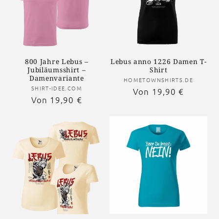
800 Jahre Lebus –
Lebus anno 1226 Damen T-
Jubiläumsshirt –
Shirt
Damenvariante
Anbieter:
HOMETOWNSHIRTS.DE
Anbieter:
SHIRT-IDEE.COM
Normaler
Von 19,90 €
Normaler
Von 19,90 €
Preis
Preis