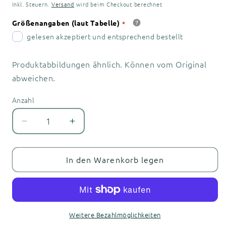
Preis
Inkl. Steuern.
Versand
wird beim Checkout berechnet
Größenangaben (laut Tabelle)
gelesen akzeptiert und entsprechend bestellt
Produktabbildungen ähnlich. Können vom Original
abweichen.
Anzahl
Anzahl
Verringere
Erhöhe
die
die
Menge
Menge
für
für
In den Warenkorb legen
800
800
Jahre
Jahre
Lebus
Lebus
–
–
Festprogramm
Festprogramm
Weitere Bezahlmöglichkeiten
2026
2026