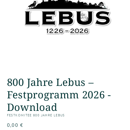
Medien
1
800 Jahre Lebus –
in
Modal
öffnen
Festprogramm 2026 -
Download
FESTKOMITEE 800 JAHRE LEBUS
SKU:
Normaler
0,00 €