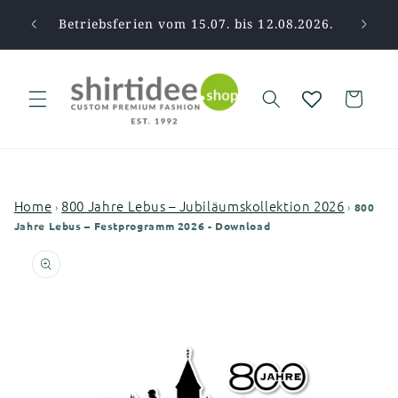
Direkt
zum
pause.
Betriebsferien vom 15.07. bis 12.08.2026.
Vi
Inhalt
Warenkorb
Home
800 Jahre Lebus – Jubiläumskollektion 2026
›
›
800
Jahre Lebus – Festprogramm 2026 - Download
oduktinformationen
ingen