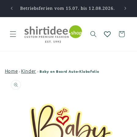
Direkt
zum
pause.
Betriebsferien vom 15.07. bis 12.08.2026.
Vi
Inhalt
Warenkorb
Home
Kinder
›
›
Baby on Board Auto-Klebefolie
oduktinformationen
ingen