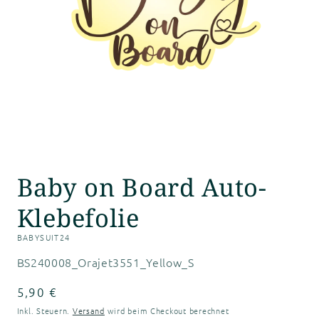
Medien
1
Baby on Board Auto-
in
Modal
öffnen
Klebefolie
BABYSUIT24
SKU:
BS240008_Orajet3551_Yellow_S
Normaler
5,90 €
Preis
Inkl. Steuern.
Versand
wird beim Checkout berechnet