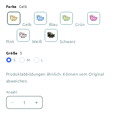
Gelb
Farbe
Gelb
Blau
Grün
Pink
Weiß
Schwarz
S
Größe
S
M
L
Produktabbildungen ähnlich. Können vom Original
abweichen.
Anzahl
Anzahl
Verringere
Erhöhe
die
die