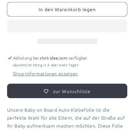
Menge
Menge
für
für
In den Warenkorb legen
Baby
Baby
on
on
Board
Board
Auto-
Auto-
Klebefolie
Klebefolie
Abholung bei
shirt-idee.com
verfügbar
Gewöhnlich fertig in 5 oder mehr Tagen
Shop-Informationen anzeigen
zur Wunschliste
Unsere Baby on Board Auto-Klebefolie ist die
perfekte Wahl für alle Eltern, die auf der Straße auf
ihr Baby aufmerksam machen möchten. Diese Folie