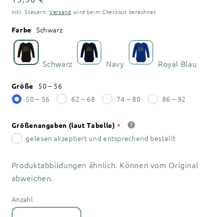
Preis
Inkl. Steuern.
Versand
wird beim Checkout berechnet
Schwarz
Farbe
Schwarz
Navy
Royal Blau
50 – 56
Größe
50 – 56
62 – 68
74 – 80
86 – 92
Größenangaben (laut Tabelle)
gelesen akzeptiert und entsprechend bestellt
Produktabbildungen ähnlich. Können vom Original
abweichen.
Anzahl
Anzahl