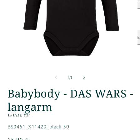
M
2
i
M
ö
Medien
1
von
in
1
/
3
Modal
öffnen
Babybody - DAS WARS -
langarm
BABYSUIT24
SKU:
BS0461_X11420_black-50
Normaler
15,90 €