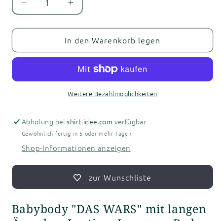
Verringere
Erhöhe
die
die
Menge
Menge
für
für
In den Warenkorb legen
Babybody
Babybody
-
-
DAS
DAS
WARS
WARS
-
-
Weitere Bezahlmöglichkeiten
langarm
langarm
Abholung bei
shirt-idee.com
verfügbar
Gewöhnlich fertig in 5 oder mehr Tagen
Shop-Informationen anzeigen
zur Wunschliste
Babybody "DAS WARS" mit langen