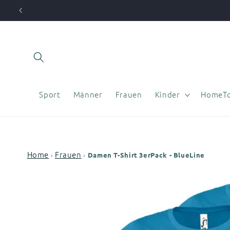
Direkt
zum
Inhalt
Sport
Männer
Frauen
Kinder
HomeTo
Home
Frauen
›
›
Damen T-Shirt 3erPack - BlueLine
Zu
Produktinformationen
springen