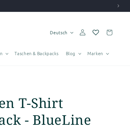
S
Einloggen
Warenkorb
Deutsch
p
r
n
Taschen & Backpacks
Blog
Marken
a
c
h
e
n T-Shirt
ack - BlueLine