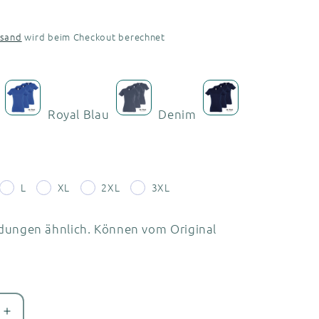
rsand
wird beim Checkout berechnet
Royal Blau
Denim
L
XL
2XL
3XL
dungen ähnlich. Können vom Original
e
Erhöhe