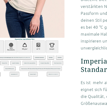
verstärkten 
Passform und
deinen Stil p
es bei 40 °C
maximale Halt
inspirieren u
unvergleichli
Imperia
Standa
Es ist mehr a
eignet sich f
die Qualität,
Größenauswah