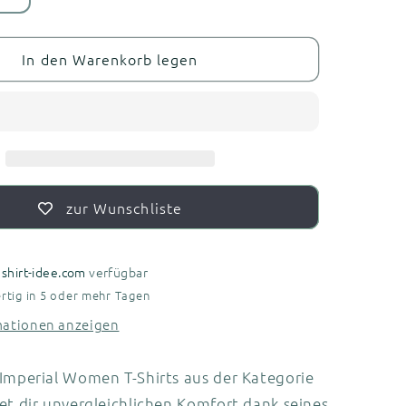
die
Menge
für
In den Warenkorb legen
Damen
T-
Shirt
3erPack
-
BlueLine
zur Wunschliste
i
shirt-idee.com
verfügbar
rtig in 5 oder mehr Tagen
mationen anzeigen
 Imperial Women T-Shirts aus der Kategorie
et dir unvergleichlichen Komfort dank seines