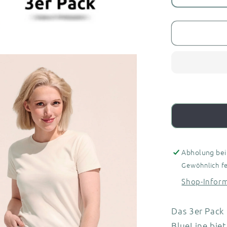
die
Menge
für
Damen
T-
Shirt
3erPack
-
BlueLine
Abholung be
Gewöhnlich fe
Shop-Infor
Das 3er Pack
BlueLine biet