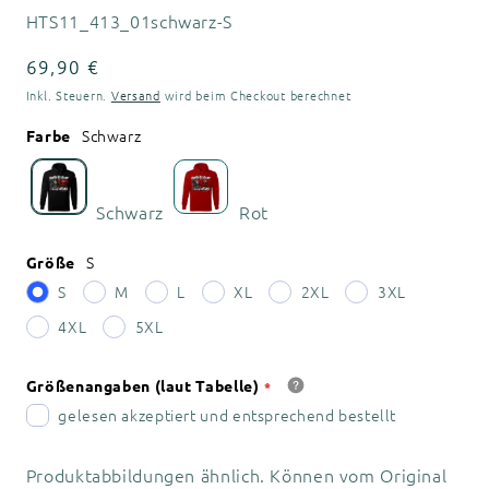
SKU:
HTS11_413_01schwarz-S
Normaler
69,90 €
Preis
Inkl. Steuern.
Versand
wird beim Checkout berechnet
Schwarz
Farbe
Schwarz
Rot
S
Größe
S
M
L
XL
2XL
3XL
4XL
5XL
Größenangaben (laut Tabelle)
gelesen akzeptiert und entsprechend bestellt
Produktabbildungen ähnlich. Können vom Original