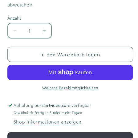
abweichen.
Anzahl
Anzahl
Verringere
Erhöhe
die
die
Menge
Menge
für
für
In den Warenkorb legen
Brandenburg
Brandenburg
an
an
der
der
Havel
Havel
-
-
Weitere Bezahlmöglichkeiten
Herren
Herren
Kapuzenpullover
Kapuzenpullover
Abholung bei
shirt-idee.com
verfügbar
Gewöhnlich fertig in 5 oder mehr Tagen
Shop-Informationen anzeigen