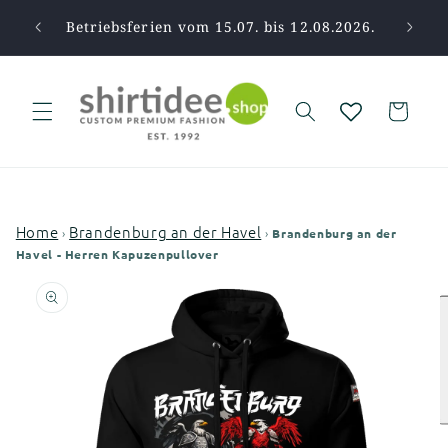
Direkt
zum
pause.
Betriebsferien vom 15.07. bis 12.08.2026.
Vi
Inhalt
Warenkorb
Home
Brandenburg an der Havel
›
›
Brandenburg an der
Havel - Herren Kapuzenpullover
oduktinformationen
ingen