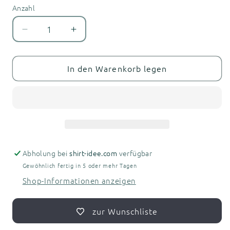
Anzahl
Anzahl
Verringere
Erhöhe
die
die
Menge
Menge
für
für
In den Warenkorb legen
Fürstenwalde
Fürstenwalde
Herren
Herren
T-
T-
Shirt
Shirt
-
-
LightEdition
LightEdition
Abholung bei
shirt-idee.com
verfügbar
Gewöhnlich fertig in 5 oder mehr Tagen
Shop-Informationen anzeigen
zur Wunschliste