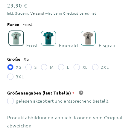
Normaler
29,90 €
Preis
Inkl. Steuern.
Versand
wird beim Checkout berechnet
Frost
Farbe
Frost
Emerald
Eisgrau
XS
Größe
XS
S
M
L
XL
2XL
3XL
Größenangaben (laut Tabelle)
gelesen akzeptiert und entsprechend bestellt
Produktabbildungen ähnlich. Können vom Original
abweichen.