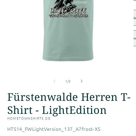
M
2
i
M
ö
Medien
1
von
in
1
/
3
Modal
öffnen
Fürstenwalde Herren T-
Shirt - LightEdition
HOMETOWNSHIRTS.DE
SKU:
HTS14_FWLightVersion_137_A7frost-XS