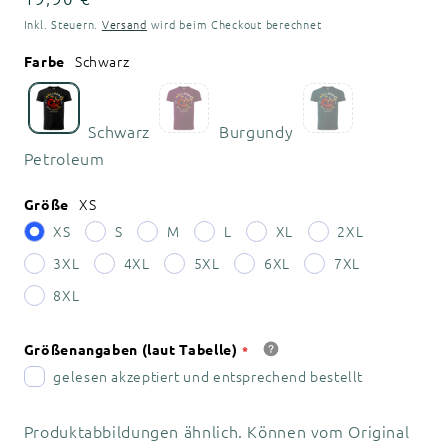
Preis
Inkl. Steuern.
Versand
wird beim Checkout berechnet
Schwarz
Farbe
Schwarz
Burgundy
Petroleum
XS
Größe
XS
S
M
L
XL
2XL
3XL
4XL
5XL
6XL
7XL
8XL
Größenangaben (laut Tabelle)
gelesen akzeptiert und entsprechend bestellt
Produktabbildungen ähnlich. Können vom Original