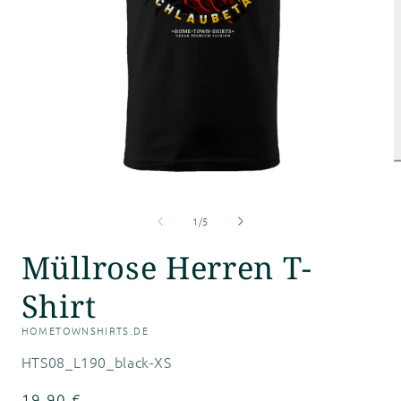
M
ö
Medien
1
von
in
1
/
5
Modal
öffnen
Müllrose Herren T-
Shirt
HOMETOWNSHIRTS.DE
SKU:
HTS08_L190_black-XS
Normaler
19,90 €