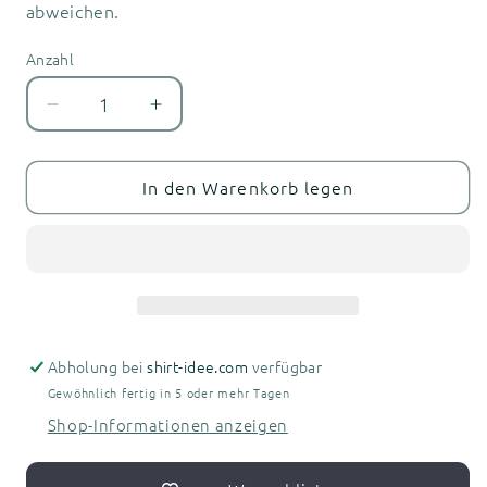
abweichen.
Anzahl
Anzahl
Verringere
Erhöhe
die
die
Menge
Menge
für
für
In den Warenkorb legen
Müllrose
Müllrose
Herren
Herren
T-
T-
Shirt
Shirt
Abholung bei
shirt-idee.com
verfügbar
Gewöhnlich fertig in 5 oder mehr Tagen
Shop-Informationen anzeigen