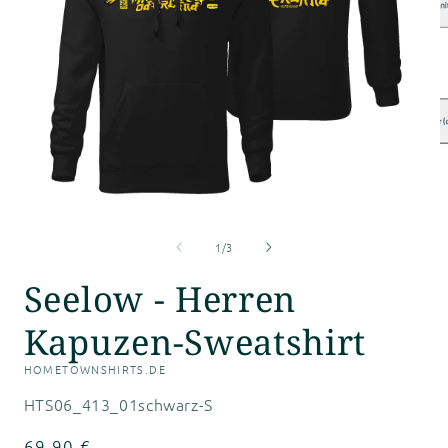
M
2
i
M
ö
Medien
1
von
in
1
/
3
Modal
öffnen
Seelow - Herren
Kapuzen-Sweatshirt
HOMETOWNSHIRTS.DE
SKU:
HTS06_413_01schwarz-S
Normaler
69,90 €