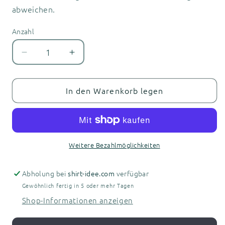
abweichen.
Anzahl
Anzahl
Verringere
Erhöhe
die
die
Menge
Menge
für
für
In den Warenkorb legen
Seelow
Seelow
-
-
Herren
Herren
Kapuzen-
Kapuzen-
Sweatshirt
Sweatshirt
Weitere Bezahlmöglichkeiten
Abholung bei
shirt-idee.com
verfügbar
Gewöhnlich fertig in 5 oder mehr Tagen
Shop-Informationen anzeigen