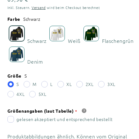
Preis
Inkl. Steuern.
Versand
wird beim Checkout berechnet
Schwarz
Farbe
Schwarz
Weiß
Flaschengrün
Denim
S
Größe
S
M
L
XL
2XL
3XL
4XL
5XL
Größenangaben (laut Tabelle)
gelesen akzeptiert und entsprechend bestellt
Produktabbildungen ähnlich. Können vom Original