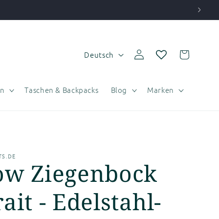
S
Einloggen
Warenkorb
Deutsch
p
r
n
Taschen & Backpacks
Blog
Marken
a
c
h
e
S.DE
ow Ziegenbock
ait - Edelstahl-