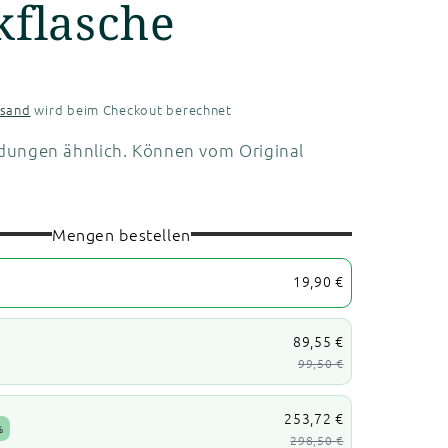
kflasche
rsand
wird beim Checkout berechnet
dungen ähnlich. Können vom Original
Mengen bestellen
19,90 €
89,55 €
99,50 €
253,72 €
%
298,50 €