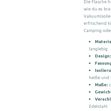
Die Flasche h
wie du es br
Vakuumisolie
erfrischend k
Camping oder
Materia
langlebig
Design:
Fassun
Isolier
heiße und 
c
Maße:
Gewich
Verschl
Edelstahl