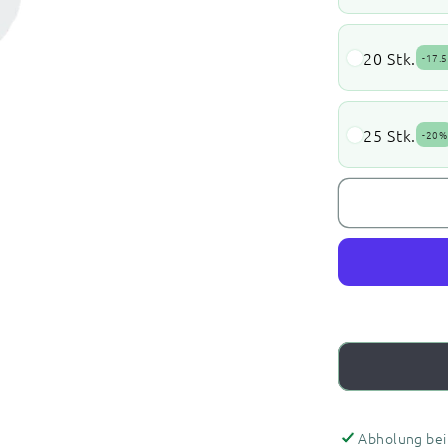
20 Stk.
-
17.
25 Stk.
-
20%
Abholung be