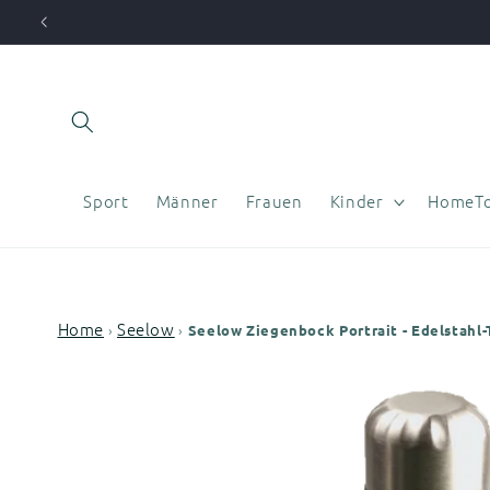
Direkt
zum
Inhalt
Sport
Männer
Frauen
Kinder
HomeTo
Home
Seelow
›
›
Seelow Ziegenbock Portrait - Edelstahl-
Zu
Produktinformationen
springen