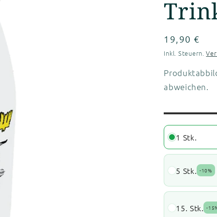
Trin
Normaler
19,90 €
Preis
Inkl. Steuern.
Ve
Produktabbil
abweichen.
1 Stk.
5 Stk.
-
10%
15. Stk.
-
15