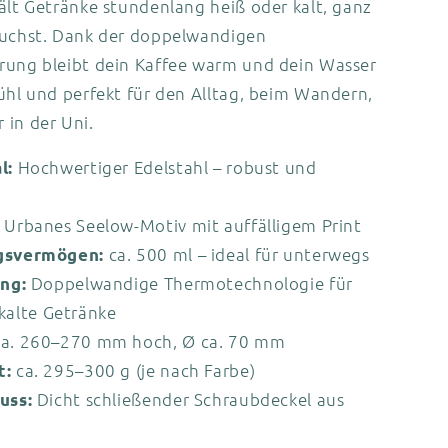
ält Getränke stundenlang heiß oder kalt, ganz
auchst. Dank der doppelwandigen
rung bleibt dein Kaffee warm und dein Wasser
ühl und perfekt für den Alltag, beim Wandern,
 in der Uni.
Hochwertiger Edelstahl – robust und
l:
Urbanes Seelow-Motiv mit auffälligem Print
ca. 500 ml – ideal für unterwegs
gsvermögen:
Doppelwandige Thermotechnologie für
ung:
kalte Getränke
a. 260–270 mm hoch, Ø ca. 70 mm
ca. 295–300 g (je nach Farbe)
t:
Dicht schließender Schraubdeckel aus
uss: