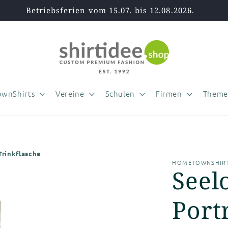
Betriebsferien vom 15.07. bis 12.08.2026.
wnShirts
Vereine
Schulen
Firmen
Theme
Trinkflasche
HOMETOWNSHIRT
Seel
Portr