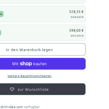
328,35 €
5%
398,00 €
398,00 €
497,50 €
In den Warenkorb legen
Weitere Bezahlmöglichkeiten
zur Wunschliste
i
shirt-idee.com
verfügbar