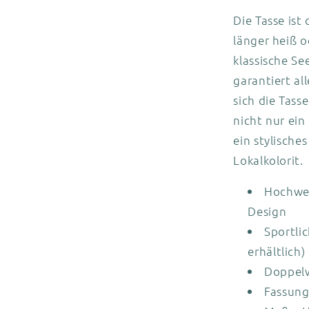
Die Tasse is
länger heiß o
klassische Se
garantiert al
sich die Tass
nicht nur ein
ein stylische
Lokalkolorit.
Hochwer
Design
Sportlic
erhältlich)
Doppelw
Fassung