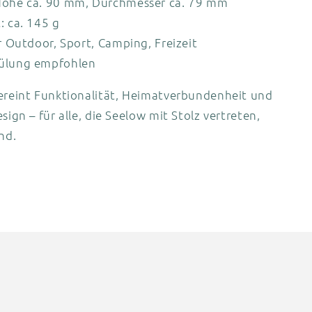
öhe ca. 90 mm, Durchmesser ca. 79 mm
: ca. 145 g
r Outdoor, Sport, Camping, Freizeit
ülung empfohlen
vereint Funktionalität, Heimatverbundenheit und
sign – für alle, die Seelow mit Stolz vertreten,
nd.