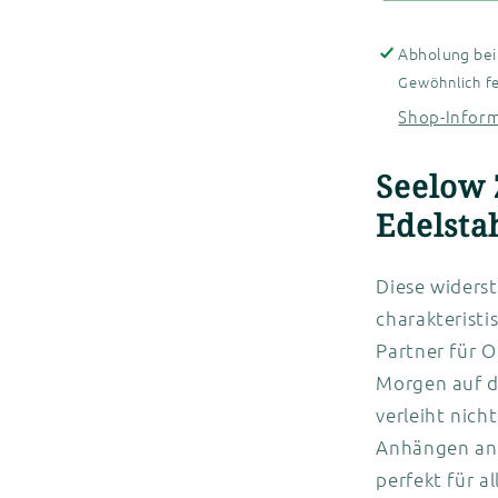
Abholung be
Gewöhnlich fe
Shop-Infor
Seelow 
Edelsta
Diese widers
charakteristi
Partner für 
Morgen auf de
verleiht nich
Anhängen an 
perfekt für a