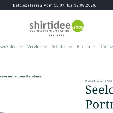
Betriebsferien vom 15.07. bis 12.08.2026.
wnShirts
Vereine
Schulen
Firmen
Theme
tasse mit rotem Karabiner
HOMETOWNSHIRT
Seel
Portr