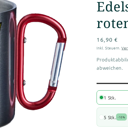
Edel
rote
Normaler
16,90 €
Preis
Inkl. Steuern.
Ve
Produktabbil
abweichen.
1 Stk.
5 Stk.
-
10%