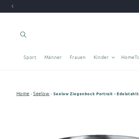
Direkt
zum
Inhalt
Sport
Männer
Frauen
Kinder
HomeTo
Home
Seelow
›
›
Seelow Ziegenbock Portrait - Edelstahl
Zu
Produktinformationen
springen