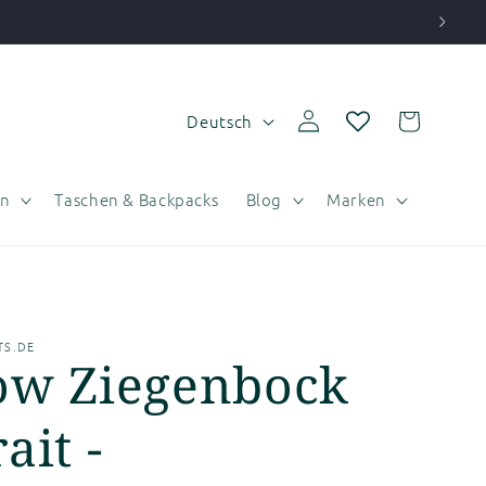
S
Einloggen
Warenkorb
Deutsch
p
r
n
Taschen & Backpacks
Blog
Marken
a
c
h
e
S.DE
ow Ziegenbock
ait -