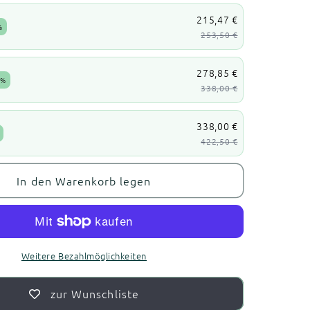
215,47 €
%
253,50 €
278,85 €
5%
338,00 €
338,00 €
422,50 €
In den Warenkorb legen
Weitere Bezahlmöglichkeiten
zur Wunschliste