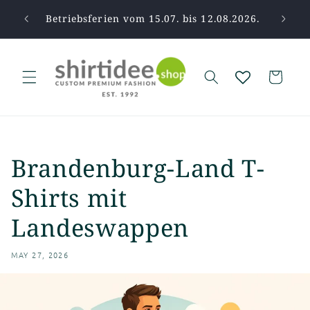
Skip to
pause.
Betriebsferien vom 15.07. bis 12.08.2026.
Tha
content
Cart
Brandenburg-Land T-
Shirts mit
Landeswappen
MAY 27, 2026